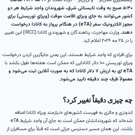
شمگیری آسان‌تر — و ارزان‌تر — کرده است.
از ۲۶ مه ۲۰۲۶ ساعت
۵:۳۰ صبح به وقت تابستانی شرق، شهروندان واجد شرایط هر دو
شور می‌توانند به جای ویزای اقامت موقت (ویزای توریستی) برای
مجوز الکترونیک سفر (eTA) در هنگام پرواز به کانادا درخواست
هند.
وزارت مهاجرت، پناهندگان و شهروندی کانادا (IRCC) این تغییر
 در ۲۵ مه ۲۰۲۶ اعلام کرد.
رای افرادی که واجد شرایط هستند، این یعنی جایگزین کردن درخواست
زای توریستی ۱۰۰ دلار کانادایی که ممکن است هفته‌ها طول بکشد با
eTA ای به ارزش ۷ دلار کانادا که به صورت آنلاین ثبت می‌شود و
عمولاً ظرف چند دقیقه تایید می‌شود
.
ه چیزی دقیقاً تغییر کرد؟
ندونزی و مالزی به فهرست کشورهای «نیازمند ویزا» کانادا اضافه
شده‌اند که شهروندانشان ممکن است به جای آن واجد شرایط eTA
اشند. این همان مسیر دسترسی جزئی است که قبلاً برای مسافران از