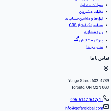
سوالات متداول
نظرات مشتریان
ابزارها و ماشین‌حساب‌ها
محاسبه‌گر امتیاز CRS
رزرو مشاوره
پورتال مشتریان
تماس با ما
ماس با ما
602-4789 Yonge Stree
Toronto
,
ON
M2N 0G
+1 (647) 996-6147
info@gofarglobal.com