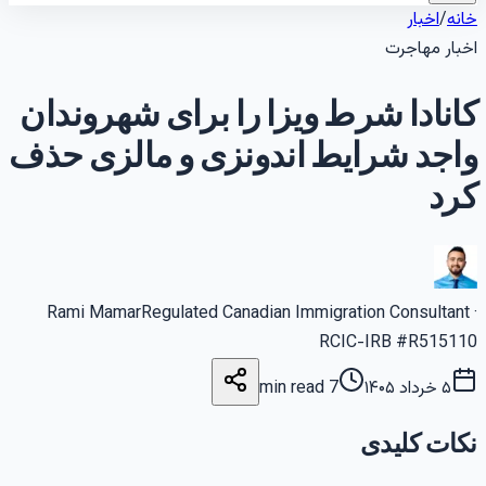
انه
/
اخبار
خبار مهاجرت
انادا شرط ویزا را برای شهروندان
اجد شرایط اندونزی و مالزی حذف
رد
Rami Mamar
Regulated Canadian Immigration Consultant
RCIC-IRB #R51511
۵ خرداد ۱۴۰۵
7 min read
کات کلیدی