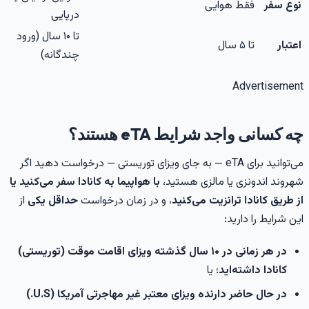
نوع سفر
فقط هوایی
دریایی
تا ۱۰ سال (ورود
اعتبار
تا ۵ سال
چندگانه)
Advertisemen
ه کسانی واجد شرایط eTA هستند؟
می‌توانید برای eTA — به جای ویزای توریستی — درخواست دهید اگر
هروند اندونزی یا مالزی هستید،
با هواپیما به کانادا سفر می‌کنید یا
ز طریق کانادا ترانزیت می‌کنید
، و در زمان درخواست
حداقل یکی
از
ین شرایط را دارید:
در هر زمانی در ۱۰ سال گذشته ویزای اقامت موقت (توریستی)
کانادا داشته‌اید
؛ یا
در حال حاضر دارنده ویزای معتبر غیر مهاجرتی آمریکا (U.S.)