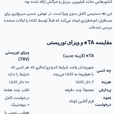
شورهایی مانند فیلیپین، برزیل و مراکش ارائه شده بود.
ین
نه
دسترسی کامل بدون ویزا است. در عوض، مسیر سریع‌تری برای
سافران کم‌خطرتری ایجاد می‌کند که قبلاً توسط کانادا یا ایالات متحده
ررسی شده‌اند.
قایسه eTA و ویزای توریستی
ویزای توریستی
eTA (گزینه جدید)
(TRV)
شهروندان واجد شرایط اندونزی/مالزی که
هر کسی که
چه کسی
با هواپیما به کانادا می‌روند
شرایط را ندارد
هزینه
۷ دلار کانادا
۱۰۰ دلار کانادا
پردازش
معمولاً چند دقیقه
اغلب چند هفته
نحوه
درخواست کامل
فرم آنلاین کوتاه
درخواست
+ بیومتریک
هوایی، زمینی یا