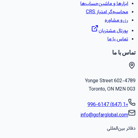
ابزارها و ماشین‌حساب‌ها
محاسبه‌گر امتیاز CRS
رزرو مشاوره
پورتال مشتریان
تماس با ما
ماس با ما
602-4789 Yonge Stree
Toronto
,
ON
M2N 0G
+1 (647) 996-6147
info@gofarglobal.com
فاتر بین‌المللی