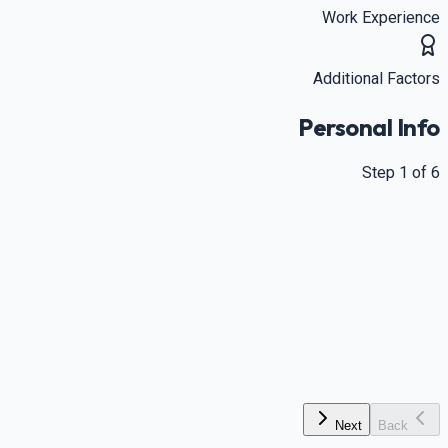
Work Experience
Additional Factors
Personal Info
Step
1
of
6
Your A
Age 20-29 receives maximum poin
Marital Status for Express Ent
Married/Partner
Spouse or common-law
Single
Applying alon
nts can score higher in core factors (max 500 vs 460 with spous
Next
Back