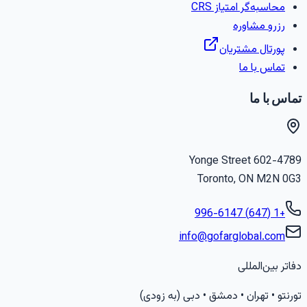
محاسبه‌گر امتیاز CRS
رزرو مشاوره
پورتال مشتریان
تماس با ما
ماس با ما
602-4789 Yonge Stree
Toronto
,
ON
M2N 0G
+1 (647) 996-6147
info@gofarglobal.com
فاتر بین‌المللی
ورنتو • تهران • دمشق • دبی (به زودی)