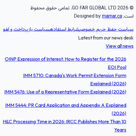
2026
GO FAR GLOBAL LTD.
تمامی حقوق محفوظ
ست.
·
mamar.ca
Designed by
یاست حفظ حریم خصوصی
شرایط استفاده
سیاست بازپرداخت و لغو
Latest from our news des
View all new
OINP Expression of Interest: How to Register for the 2026
EOI Pool
IMM 5710: Canada's Work Permit Extension Form
Explained (2026)
IMM 5476: Use of a Representative Form Explained (2026)
IMM 5444: PR Card Application and Appendix A Explained
(2026)
H&C Processing Time in 2026: IRCC Publishes More Than 10
Years