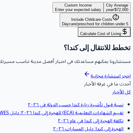
Custom Income
City Average
Enter your expected salary
/year
$72,000
Include Childcare Costs
Daycare/preschool for children under 5
Calculate Cost of Living
تخطط للانتقال إلى كندا؟
مستشارونا يمكنهم مساعدتك في اختيار أفضل مدينة تناسب مسيرتك ال
احجز استشارة مجانية
أحدث ما في غرفة الأخبار
كل الأخبار
نسبة قبول تأشيرة زيارة كندا حسب الدولة في ٢٠٢٦
تقييم الشهادات التعليمية (ECA) للهجرة إلى كندا ٢٠٢٦: دليل WES
تكلفة الهجرة إلى كندا في عام ٢٠٢٦
الهجرة إلى كندا: دليل المسارات ٢٠٢٦