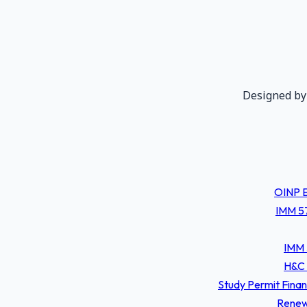
Designed by
OINP E
IMM 57
IMM 
H&C 
Study Permit Fina
Renew 