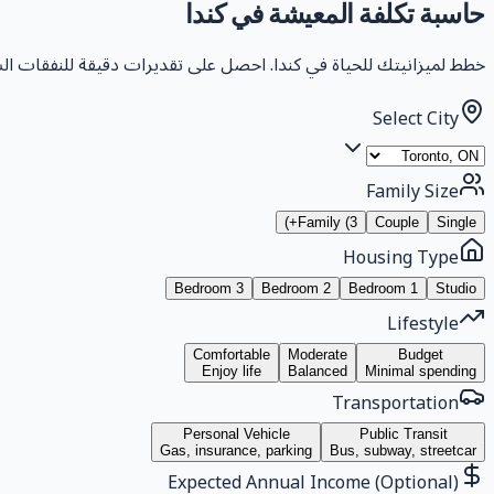
حاسبة تكلفة المعيشة في كندا
خطط لميزانيتك للحياة في كندا. احصل على تقديرات دقيقة للنفقات الشهرية بناءً على بيانا
Select City
Family Size
Family (3+)
Couple
Single
Housing Type
3 Bedroom
2 Bedroom
1 Bedroom
Studio
Lifestyle
Comfortable
Moderate
Budget
Enjoy life
Balanced
Minimal spending
Transportation
Personal Vehicle
Public Transit
Gas, insurance, parking
Bus, subway, streetcar
Expected Annual Income (Optional)