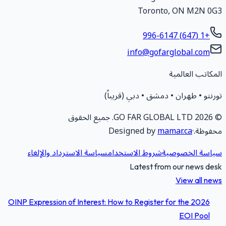
Toronto
,
ON
M2N 0G
+1 (647) 996-6147
info@gofarglobal.com
لمكاتب العالمية
ورنتو • طهران • دمشق • دبي (قريباً)
2026
GO FAR GLOBAL LTD.
جميع الحقوق
حفوظة.
·
mamar.ca
Designed by
ياسة الخصوصية
شروط الاستخدام
سياسة الاسترداد والإلغاء
Latest from our news des
View all new
OINP Expression of Interest: How to Register for the 2026
EOI Pool