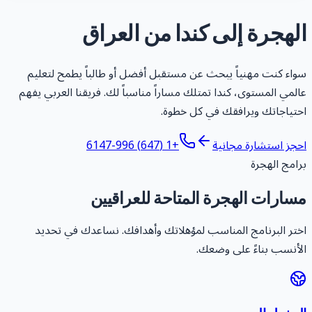
لهجرة إلى كندا من العراق
واء كنت مهنياً يبحث عن مستقبل أفضل أو طالباً يطمح لتعليم
المي المستوى، كندا تمتلك مساراً مناسباً لك. فريقنا العربي يفهم
حتياجاتك ويرافقك في كل خطوة.
حجز استشارة مجانية
+1 (647) 996-6147
رامج الهجرة
سارات الهجرة المتاحة للعراقيين
ختر البرنامج المناسب لمؤهلاتك وأهدافك. نساعدك في تحديد
لأنسب بناءً على وضعك.