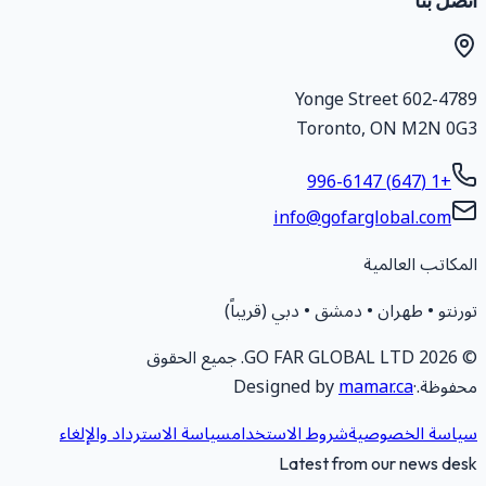
تصل بنا
602-4789 Yonge Stree
Toronto
,
ON
M2N 0G
+1 (647) 996-6147
info@gofarglobal.com
لمكاتب العالمية
ورنتو • طهران • دمشق • دبي (قريباً)
2026
GO FAR GLOBAL LTD.
جميع الحقوق
حفوظة.
·
mamar.ca
Designed by
ياسة الخصوصية
شروط الاستخدام
سياسة الاسترداد والإلغاء
Latest from our news des