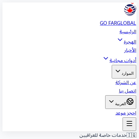
GO FAR
GLOBA
الرئيسي
الهجر
الأخبا
أدوات مجاني
الموارد
عن الشرك
اتصل بن
العربية
احجز موع
خدمات خاصة للعراقيين
🇮