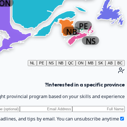
ON
PE
NB
NS
NL
PE
NS
NB
QC
ON
MB
SK
AB
BC
Interested in a specific province?
ht provincial program based on your skills and experience.
lines, and tips by email. You can unsubscribe anytime.