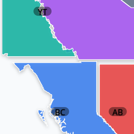
YT
BC
AB