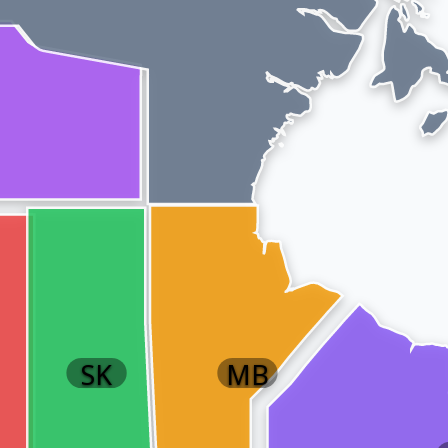
SK
MB