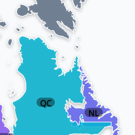
QC
NL