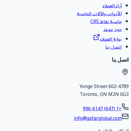
آراء العملاء
الأدوات والآلات الحاسبة
حاسبة نقاط CRS
حجز موعد
بوابة العملاء
اتصل بنا
تصل بنا
602-4789 Yonge Stree
Toronto
,
ON
M2N 0G
+1 (647) 996-6147
info@gofarglobal.com